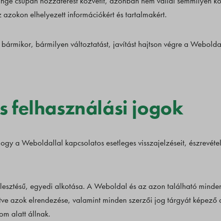
e csupán hozzáférést közvetít, azonban nem vállal semmilyen köte
 azokon elhelyezett információkért és tartalmakért.
 bármikor, bármilyen változtatást, javítást hajtson végre a Webold
és felhasználási jogok
ogy a Weboldallal kapcsolatos esetleges visszajelzéseit, észrevétele
lesztésű, egyedi alkotása. A Weboldal és az azon található minde
tve azok elrendezése, valamint minden szerzői jog tárgyát képező al
m alatt állnak.