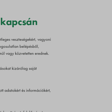
a kapcsán
tleges veszteségekért, vagyoni
ogosulatlan belépésből,
nül vagy közvetetten erednek.
ásokat kizárólag saját
t adatokért és információkért,