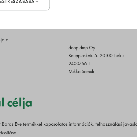
TESTRESZABÁSA
10783830-2-44
info@bunge.hu
k Cégbírósága nyilvántartásában.
ja a
doop dmp Oy
Kauppiaskatu 5. 20100 Turku
2400766-1
Mikko Samuli
 célja
 Bords Eve termékkel kapcsolatos információk, felhasználási javaslat
tosítása.