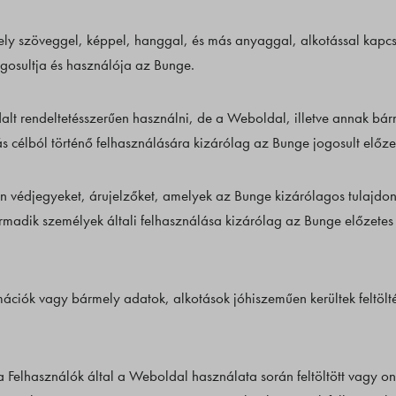
y szöveggel, képpel, hanggal, és más anyaggal, alkotással kapcs
ogosultja és használója az Bunge.
lt rendeltetésszerűen használni, de a Weboldal, illetve annak bárm
s célból történő felhasználására kizárólag az Bunge jogosult előze
 védjegyeket, árujelzőket, amelyek az Bunge kizárólagos tulajdo
madik személyek általi felhasználása kizárólag az Bunge előzetes 
ciók vagy bármely adatok, alkotások jóhiszeműen kerültek feltölté
a Felhasználók által a Weboldal használata során feltöltött vagy o