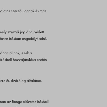
olatos szerzői jognak és más
ely szerzői jog által védett
tesen írásban engedélyt adni.
nában állnak, ezek a
írásbeli hozzájárulása esetén
sre és kizárólag általános
nnan az Bunge előzetes írásbeli