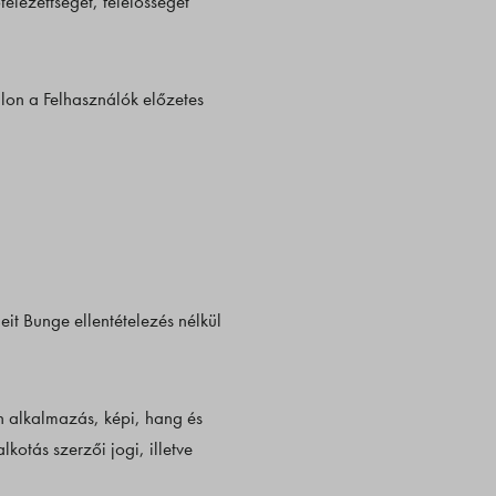
lezettséget, felelősséget
alon a Felhasználók előzetes
it Bunge ellentételezés nélkül
n alkalmazás, képi, hang és
kotás szerzői jogi, illetve