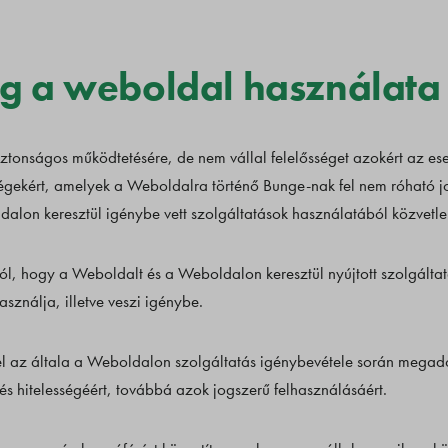
ség a weboldal használat
ztonságos működtetésére, de nem vállal felelősséget azokért az ese
ségekért, amelyek a Weboldalra történő Bunge-nak fel nem róható j
dalon keresztül igénybe vett szolgáltatások használatából közvetle
ól, hogy a Weboldalt és a Weboldalon keresztül nyújtott szolgáltat
sználja, illetve veszi igénybe.
el az általa a Weboldalon szolgáltatás igénybevétele során megadot
s hitelességéért, továbbá azok jogszerű felhasználásáért.