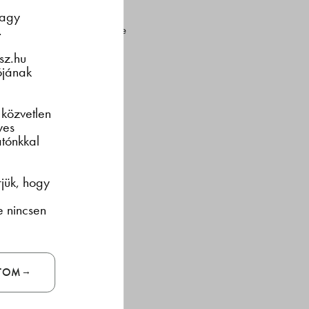
célból jött létre, hogy a
vagy
.
al, az bordseve.com, illetve
asználat jogi kereteiről
sz.hu
ójának
boldalon található
 közvetlen
yes
tónkkal
rjük, hogy
e nincsen
ÍTOM