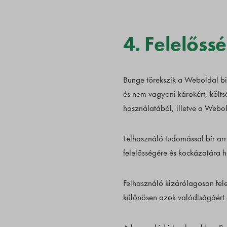
4. Felelős
Bunge törekszik a Weboldal bi
és nem vagyoni károkért, költ
használatából, illetve a Webol
Felhasználó tudomással bír arr
felelősségére és kockázatára ha
Felhasználó kizárólagosan fel
különösen azok valódiságáért é