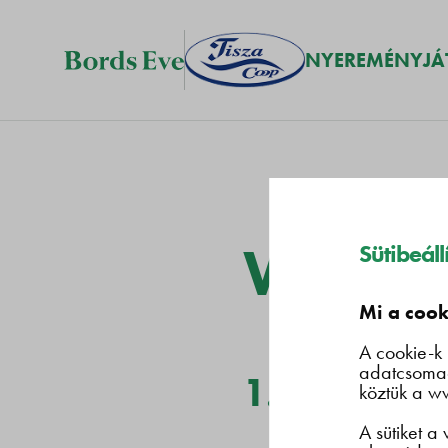
NYEREMÉNYJÁ
Webolda
Sütibeál
Mi a cooki
A cookie-k 
adatcsomag
1. Weboldal
köztük a ww
A sütiket a