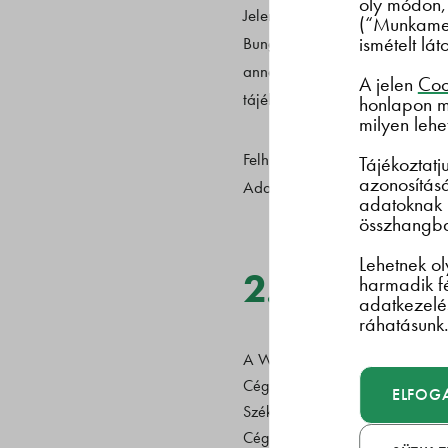
oly módon,
Jelen Weboldal Használati Felt
(“Munkamen
ismételt lá
Bunge Zrt. (székhely: 1134 Bud
annak aloldali – a továbbiakba
A jelen
Cook
tájékoztassa a Weboldalra lát
honlapon mi
milyen lehe
Felhívjuk a Felhasználók figy
Tájékoztat
azonosítás
Adatkezelési Tájékoztatóban ka
adatoknak 
összhangba
Lehetnek ol
2. Webolda
harmadik fé
adatkezelé
ráhatásunk
A Weboldalt üzemelteti a
Cégnév:
ELFOG
Székhely:
Cégjegyzékszám: