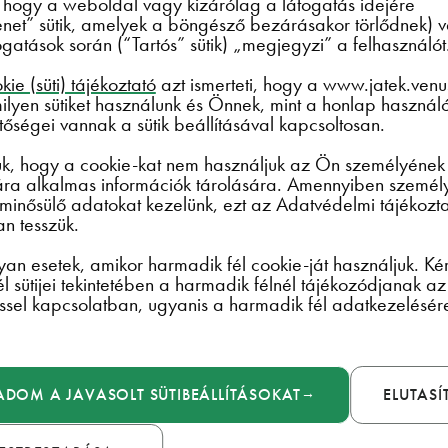
 hogy a weboldal vagy kizárólag a látogatás idejére
ételek dokumentum (a továbbiakban: Használati Feltételek) abból a 
et” sütik, amelyek a böngésző bezárásakor törlődnek) 
togatások során (“Tartós” sütik) „megjegyzi” a felhasználót
apest, Váci út 43.; továbbiakban: Bunge) által üzemeltetett webold
n együtt: Weboldal – használatával kapcsolatos tudnivalókról, a h
ie (süti) tájékoztató
azt ismerteti, hogy a www.jatek.venu
ogató felhasználókat (a továbbiakban: Felhasználó).
lyen sütiket használunk és Önnek, mint a honlap használ
tőségei vannak a sütik beállításával kapcsoltosan.
elmét, hogy a weboldalon történő adatkezeléssel kapcsolatban a We
juk, hogy a cookie-kat nem használjuk az Ön személyének
ára alkalmas információk tárolására. Amennyiben személ
pnak felvilágosítást.
minősülő adatokat kezelünk, ezt az Adatvédelmi tájékozta
n tesszük.
yan esetek, amikor harmadik fél cookie-ját használjuk. Ké
l üzemeltetői
l sütijei tekintetében a harmadik félnél tájékozódjanak az
ssel kapcsolatban, ugyanis a harmadik fél adatkezelésér
.
Bunge Zrt.
ADOM A JAVASOLT SÜTIBEÁLLÍTÁSOKAT
ELUTAS
1134 Budapest, Váci út 43.
01-10-041976