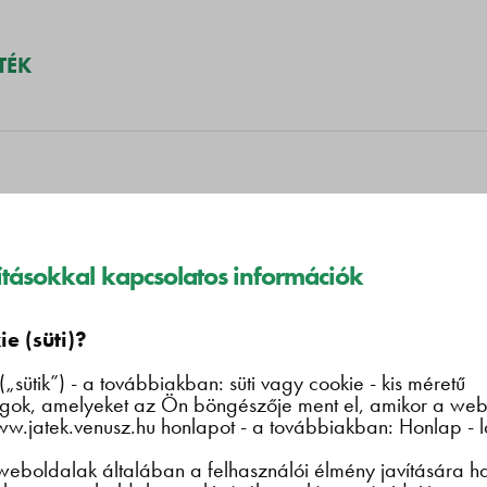
TÉK
l használati fe
lításokkal kapcsolatos információk
e (süti)?
(„sütik”) - a továbbiakban: süti vagy cookie - kis méretű
ok, amelyeket az Ön böngészője ment el, amikor a web
 használati feltételek cél
w.jatek.venusz.hu honlapot - a továbbiakban: Honlap - l
 weboldalak általában a felhasználói élmény javítására h