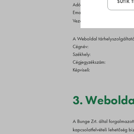
SÜTIK 
Adószám:
Email cím:
Vezetve a Fővárosi Törvényszé
A Weboldal tárhelyszolgáltató
Cégnév:
Székhely:
Cégjegyzékszám:
Képviseli:
3. Weboldal
A Bunge Zrt. által forgalmazott
kapcsolatfelvételi lehetőség biz