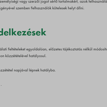
személyiségi vagy szerzői jogot sértő tartalmakért, azok felhasználá
gényével szemben Felhasználók kötelesek helyt állni.
ndelkezések
lati Feltételeket egyoldalúan, előzetes tájékoztatás nélkül módosíta
n közzétételével hatályosul.
közzététel napjával lépnek hatályba.
.