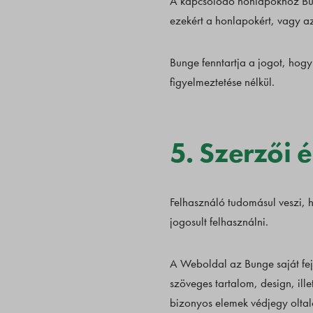
A kapcsolódó honlapokhoz Bung
ezekért a honlapokért, vagy az
Bunge fenntartja a jogot, hogy
figyelmeztetése nélkül.
5. Szerzői 
Felhasználó tudomásul veszi, h
jogosult felhasználni.
A Weboldal az Bunge saját fej
szöveges tartalom, design, ille
bizonyos elemek védjegy oltalo