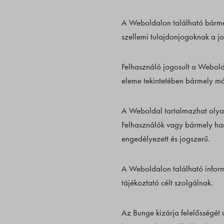
A Weboldalon található bármel
szellemi tulajdonjogoknak a j
Felhasználó jogosult a Webolda
eleme tekintetében bármely má
A Weboldal tartalmazhat olyan
Felhasználók vagy bármely har
engedélyezett és jogszerű.
A Weboldalon található informá
tájékoztató célt szolgálnak.
Az Bunge kizárja felelősségét 