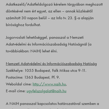
Adatkezelő/Adatfeldolgozó kérelem tárgyában meghozott
döntésével nem ért egyet, az ellen – annak közlésétől
számított 30 napon belül – az Info tv. 23. §-a alapján
bírósághoz fordulhat.
Jogorvoslati lehetőséggel, panasszal a Nemzeti
Adatvédelmi és Információszabadság Hatóságnál (a
továbbiakban: NAIH) lehet élni.
Nemzeti Adatvédelmi és Információszabadság Hatóság
Székhelye: 1055 Budapest, Falk Miksa utca 9-11.
Postacíme: 1363 Budapest, Pf. 9.
Weboldal címe:
http://www.naih.hu
,
E-mail címe:
ugyfelszolgalat@naih.hu
A NAIH panasszal kapcsolatos határozatával szemben a