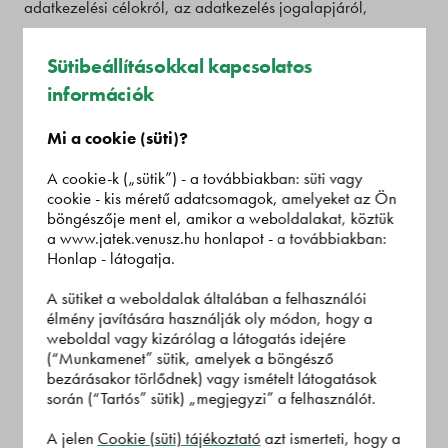
adatkezelési célokról, az adatkezelés jogalapjáról,
időtartamáról, címzettekről, az adatkezeléssel
kapcsolatban a Játékban résztvevők jogairól, jogorvoslati
Sütibeállításokkal kapcsolatos
lehetőségekről tartalmaz tájékoztatást.
információk
Mi a cookie (süti)?
Jelen Adatkezelési tájékoztató a „Bords Eve Tisza-Coop
nyereményjáték” Promóciós játék Részvételi- és
A cookie-k („sütik”) - a továbbiakban: süti vagy
cookie - kis méretű adatcsomagok, amelyeket az Ön
Játékszabályzat elválaszthatatlan részét képezi. A jelen
böngészője ment el, amikor a weboldalakat, köztük
Adatkezelési tájékoztatóban külön nem definiált fogalmak
a www.jatek.venusz.hu honlapot - a továbbiakban:
a Részvételi- és Játékszabályzatban már definiált jelentéssel
Honlap - látogatja.
bírnak.
A sütiket a weboldalak általában a felhasználói
élmény javítására használják oly módon, hogy a
A Játékos a Játékban történő részvételével
weboldal vagy kizárólag a látogatás idejére
(“Munkamenet” sütik, amelyek a böngésző
(Pályázat beküldésével) elismeri, hogy a Részvételi-
bezárásakor törlődnek) vagy ismételt látogatások
és Játékszabályzat, illetve jelen Adatkezelési
során (“Tartós” sütik) „megjegyzi” a felhasználót.
tájékoztató rendelkezéseit megismerte és azokat a
A jelen
Cookie (süti) tájékoztató
azt ismerteti, hogy a
vonatkozó jelölőnégyzet bejelölésével