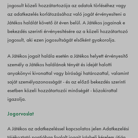
jogosult közeli hozzátartozója az adatok törléséhez vagy
az adatkezelés korlátozásához való jogát érvényesíteni a
Játékos halálát követő öt éven belül. A Játékos jogainak e
bekezdés szerinti érvényesítésére az a közeli hozzátartozó
jogosult, aki ezen jogosultságát elsőként gyakorolja.
A Játékos jogait halála esetén a Játékos helyett érvényesítő
személy a Játékos halálának tényét és idejét halotti
anyakönyvi kivonattal vagy bírósági határozattal, valamint
saját személyazonosságát - és az előző bekezdés szerinti
esetben közeli hozzátartozói minőségét - közokirattal
igazolja.
Jogorvoslat
A Játékos az adatkezeléssel kapcsolatos jelen Adatkezelési
tájékoztató pontjában foglalt jogait írásbeli kérelem útján