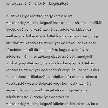
nyilatkozat útján történő – kiegészítését.
A Játékos jogosult arra, hogy kérésére az
Adatkezelő/Adatfeldolgozó indokolatlan késedelem nélkül
törölje a rá vonatkozó személyes adatokat. Ebben az
esetben a Adatkezelő/Adatfeldolgozó köteles arra, hogy
az érintettre vonatkozó személyes adatokat indokolatlan
késedelem nélkül törölje, feltéve, hogy a személyes
adatokra már nincs szükség abból a célból, amelyből
azokat gyűjtötték vagy más módon kezelték. A Játékosra
vonatkozó személyes adat törlését végre kell hajtani akkor
is, ha a Játékos tiltakozik az adatkezelés ellen, és nincs a
Adatkezelő/Adatfeldolgozó vagy harmadik személy
részéről fennálló, elsőbbséget élvező jogszerű ok az
adatkezelésre. A személyes adatokat a
Adatkezelő/Adatfeldolgozó köteles törölni akkor is, ha a