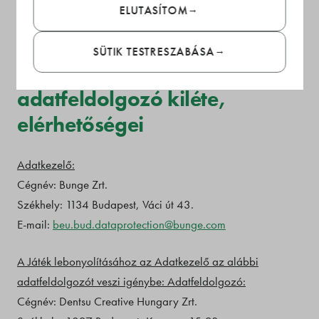
ELUTASÍTOM
részvételhez.
SÜTIK TESTRESZABÁSA
1. Adatkezelő és
adatfeldolgozó kiléte,
elérhetőségei
Adatkezelő:
Cégnév: Bunge Zrt.
Székhely: 1134 Budapest, Váci út 43.
E-mail:
beu.bud.dataprotection@bunge.com
A Játék lebonyolításához az Adatkezelő az alábbi
adatfeldolgozót veszi igénybe: Adatfeldolgozó:
Cégnév: Dentsu Creative Hungary Zrt.