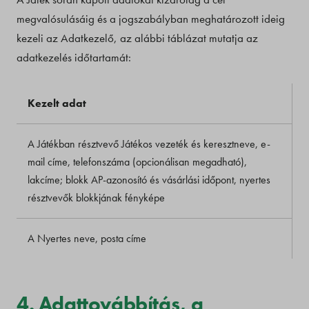
megvalósulásáig és a jogszabályban meghatározott ideig
kezeli az Adatkezelő, az alábbi táblázat mutatja az
adatkezelés időtartamát:
Kezelt adat
A Játékban résztvevő Játékos vezeték és keresztneve, e-
A
mail címe, telefonszáma (opcionálisan megadható),
lakcíme; blokk AP-azonosító és vásárlási időpont, nyertes
résztvevők blokkjának fényképe
A Nyertes neve, posta címe
A
4. Adattovábbítás, a