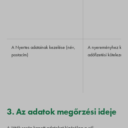
A Nyertes adatainak kezelése (név,
A nyereményhez kapc
postacím)
adófizetési kötelezettsé
3. Az adatok megőrzési ideje
A Játék során kapott adatokat kizárólag a cél