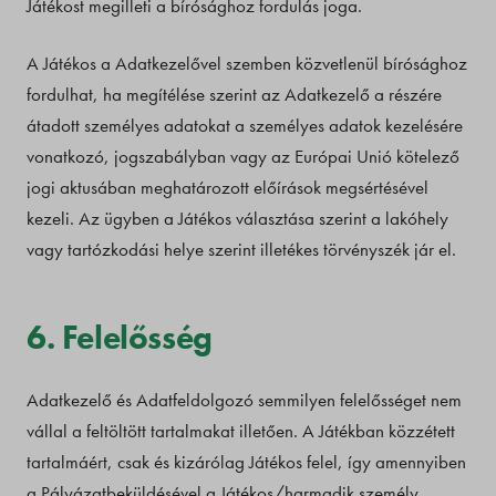
Játékost megilleti a bírósághoz fordulás joga.
A Játékos a Adatkezelővel szemben közvetlenül bírósághoz
fordulhat, ha megítélése szerint az Adatkezelő a részére
átadott személyes adatokat a személyes adatok kezelésére
vonatkozó, jogszabályban vagy az Európai Unió kötelező
jogi aktusában meghatározott előírások megsértésével
kezeli. Az ügyben a Játékos választása szerint a lakóhely
vagy tartózkodási helye szerint illetékes törvényszék jár el.
6. Felelősség
Adatkezelő és Adatfeldolgozó semmilyen felelősséget nem
vállal a feltöltött tartalmakat illetően. A Játékban közzétett
tartalmáért, csak és kizárólag Játékos felel, így amennyiben
a Pályázatbeküldésével a Játékos/harmadik személy