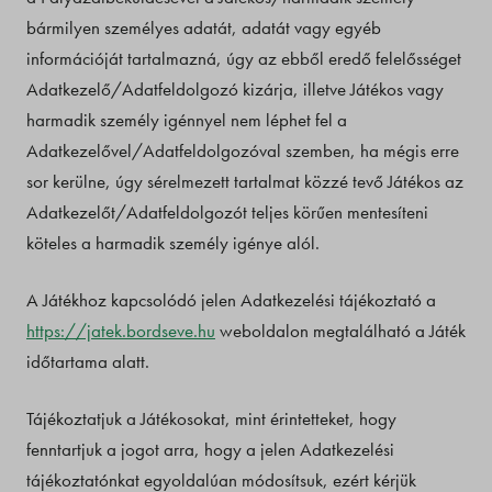
bármilyen személyes adatát, adatát vagy egyéb
információját tartalmazná, úgy az ebből eredő felelősséget
Adatkezelő/Adatfeldolgozó kizárja, illetve Játékos vagy
harmadik személy igénnyel nem léphet fel a
Adatkezelővel/Adatfeldolgozóval szemben, ha mégis erre
sor kerülne, úgy sérelmezett tartalmat közzé tevő Játékos az
Adatkezelőt/Adatfeldolgozót teljes körűen mentesíteni
köteles a harmadik személy igénye alól.
A Játékhoz kapcsolódó jelen Adatkezelési tájékoztató a
https://jatek.bordseve.hu
weboldalon megtalálható a Játék
időtartama alatt.
Tájékoztatjuk a Játékosokat, mint érintetteket, hogy
fenntartjuk a jogot arra, hogy a jelen Adatkezelési
tájékoztatónkat egyoldalúan módosítsuk, ezért kérjük