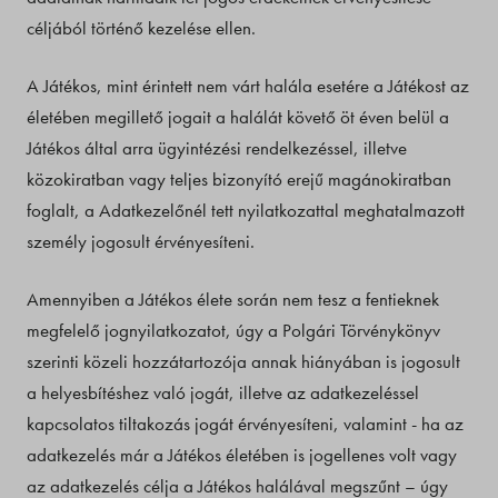
céljából történő kezelése ellen.
A Játékos, mint érintett nem várt halála esetére a Játékost az
életében megillető jogait a halálát követő öt éven belül a
Játékos által arra ügyintézési rendelkezéssel, illetve
közokiratban vagy teljes bizonyító erejű magánokiratban
foglalt, a Adatkezelőnél tett nyilatkozattal meghatalmazott
személy jogosult érvényesíteni.
Amennyiben a Játékos élete során nem tesz a fentieknek
megfelelő jognyilatkozatot, úgy a Polgári Törvénykönyv
szerinti közeli hozzátartozója annak hiányában is jogosult
a helyesbítéshez való jogát, illetve az adatkezeléssel
kapcsolatos tiltakozás jogát érvényesíteni, valamint - ha az
adatkezelés már a Játékos életében is jogellenes volt vagy
az adatkezelés célja a Játékos halálával megszűnt – úgy