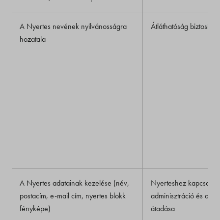
A Nyertes nevének nyilvánosságra
Átláthatóság biztosítás
hozatala
A Nyertes adatainak kezelése (név,
Nyerteshez kapcsolód
postacím, e-mail cím, nyertes blokk
adminisztráció és a n
fényképe)
átadása