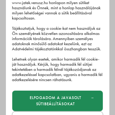
www.jatek.venusz.hu honlapon milyen sütiket
egyértelműen elfogadta, így a Játékban történő
használunk és Önnek, mint a honlap használójának
milyen lehetőségei vannak a sütik beállításával
részvétellel egyben tájékozott, önkéntes és
kapcsoltosan.
kifejezett hozzájárulását adja a jelen Adatkezelési
Tájékoztatjuk, hogy a cookie-kat nem használjuk az
tájékoztatóban meghatározott célok szerinti
Ön személyének közvetlen azonosítására alkalmas
személyes adatainak kezeléséhez.
információk tárolására. Amennyiben személyes
adatoknak minősülő adatokat kezelünk, ezt az
Adatvédelmi tájékoztatónkkal összhangban tesszük.
Adatkezelő felhívja a Játékos figyelmét, hogy a Játékos az
adatkezeléshez adott hozzájárulását bármikor - a
Lehetnek olyan esetek, amikor harmadik fél cookie-
vonatkozó jogszabályban foglaltak szerint - ingyenesen,
ját használjuk. Kérjük, hogy harmadik fél sütijei
tekintetében a harmadik félnél tájékozódjanak az
korlátozásmentesen, indokolás nélkül visszavonhatja,
adatkezeléssel kapcsolatban, ugyanis a harmadik fél
azonban ez nem érinti a visszavonás időpontjáig vele
adatkezelésére nincsen ráhatásunk.
kapcsolatban kezelt személyes adatok adatkezelésének
jogszerűségét. Felhívjuk a Játékos figyelmét, amennyiben az
ELFOGADOM A JAVASOLT
adatkezeléshez adott hozzájárulást visszavonja, úgy ezzel
SÜTIBEÁLLÍTÁSOKAT
a Játékban történő részvételtől is visszalép, hiszen
adatainak kezelése szükségesek a Játékban történő