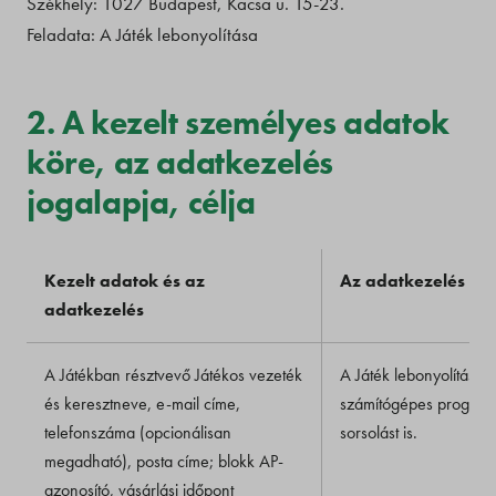
Székhely: 1027 Budapest, Kacsa u. 15-23.
Feladata: A Játék lebonyolítása
2. A kezelt személyes adatok
köre, az adatkezelés
jogalapja, célja
Kezelt adatok és az
Az adatkezelés cél
adatkezelés
A Játékban résztvevő Játékos vezeték
A Játék lebonyolítása, 
és keresztneve, e-mail címe,
számítógépes program
telefonszáma (opcionálisan
sorsolást is.
megadható), posta címe; blokk AP-
azonosító, vásárlási időpont