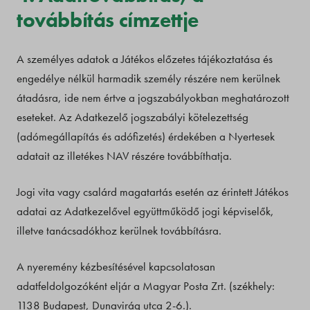
továbbítás címzettje
A személyes adatok a Játékos előzetes tájékoztatása és
engedélye nélkül harmadik személy részére nem kerülnek
átadásra, ide nem értve a jogszabályokban meghatározott
eseteket. Az Adatkezelő jogszabályi kötelezettség
(adómegállapítás és adófizetés) érdekében a Nyertesek
adatait az illetékes NAV részére továbbíthatja.
Jogi vita vagy csalárd magatartás esetén az érintett Játékos
adatai az Adatkezelővel együttműködő jogi képviselők,
illetve tanácsadókhoz kerülnek továbbításra.
A nyeremény kézbesítésével kapcsolatosan
adatfeldolgozóként eljár a Magyar Posta Zrt. (székhely:
1138 Budapest, Dunavirág utca 2-6.).