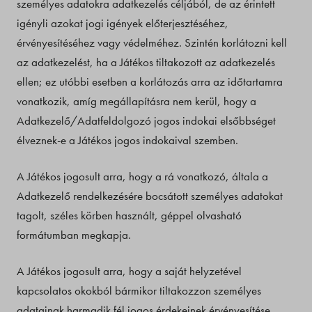
személyes adatokra adatkezelés céljából, de az érintett
igényli azokat jogi igények előterjesztéséhez,
érvényesítéséhez vagy védelméhez. Szintén korlátozni kell
az adatkezelést, ha a Játékos tiltakozott az adatkezelés
ellen; ez utóbbi esetben a korlátozás arra az időtartamra
vonatkozik, amíg megállapításra nem kerül, hogy a
Adatkezelő/Adatfeldolgozó jogos indokai elsőbbséget
élveznek-e a Játékos jogos indokaival szemben.
A Játékos jogosult arra, hogy a rá vonatkozó, általa a
Adatkezelő rendelkezésére bocsátott személyes adatokat
tagolt, széles körben használt, géppel olvasható
formátumban megkapja.
A Játékos jogosult arra, hogy a saját helyzetével
kapcsolatos okokból bármikor tiltakozzon személyes
adatainak harmadik fél jogos érdekeinek érvényesítése